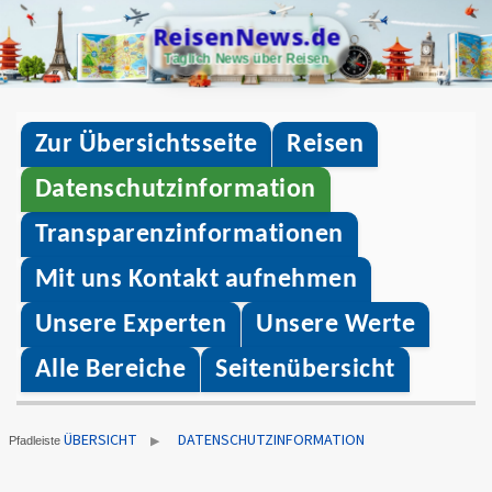
Skip
ReisenNews.de
to
Täglich News über Reisen
content
Zur Übersichtsseite
Reisen
Datenschutzinformation
Transparenzinformationen
Mit uns Kontakt aufnehmen
Unsere Experten
Unsere Werte
Alle Bereiche
Seitenübersicht
ÜBERSICHT
DATENSCHUTZINFORMATION
▶
Pfadleiste