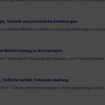
Ausstieg aus dem Sessellift dassicherer macht. Erlerne Strategien 
ipps, Technik und persönliche Erfahrungen
en! Entdecke effektive Techniken, persönliche Erfahrungen und Exp
n Militärtraining zu Breitensport
iert? Entdecke die Ursprünge des Skisports, seine Transformation 
, Tödliche Gefahr, Fehlende Impfung
die Welt. Tödliche Gehirnentzündungen, Übertragungswege und die