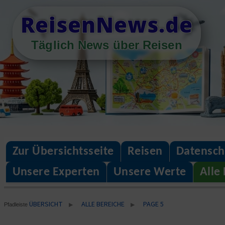
Skip
ReisenNews.de
to
content
Täglich News über Reisen
Zur Übersichtsseite
Reisen
Datensch
Unsere Experten
Unsere Werte
Alle
ÜBERSICHT
ALLE BEREICHE
PAGE 5
▶
▶
Pfadleiste