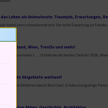
lussen.
 das Leben als Animateurin: Traumjob, Erwartungen, Re
lub-Hotel kann schockierend sein. Die hohe Erwartung an Freude un
nter?
iele: Mailand, Wien, Trenčin und mehr!
t, Neues zu erleben ( … ) Entdecke die besten Ziele für 2026:, Wie
beraubende Skigebiete weltweit
, wo du beim Skifahren dasim Blick hast. Erlebe einzigartige Pa
tle: Downton Abbey, Geschichte, Architektur