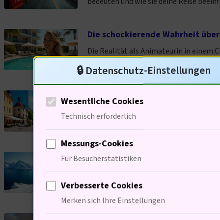
bedeuten und wie sie deine Reise beeinf
Die schockierende Wahrheit über
Die Realität als Animateurin in einem C
überschattet. Was steckt wirklich dahi
🔒 Datenschutz-Einstellungen
Entdecke die besten Städtetrip-Z
Wesentliche Cookies
Städtetrips sind die perfekte Möglichkei
Technisch erforderlich
Messungs-Cookies
Skifahren mit Meerblick: 7 atem
Für Besucherstatistiken
Entdecke die faszinierenden Skigebiete
Verbesserte Cookies
der Welt.
Merken sich Ihre Einstellungen
Das Geheimnis von Highclere Cas