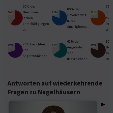
60% der
75%
80% der
Bewohner
ident
60%
80%
75%
Bevölkerung
lehnen
sich 
nutzt
Entschädigungen
ihre
Smartphones
ab
Woh
65% der
80%
70% berichten
70%
65%
80%
Angebote
Bevö
von
sind
ford
Angstzuständen
unzureichend
Ref
Antworten auf wiederkehrende
Fragen zu Nagelhäusern
▶