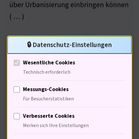
über Urbanisierung einbringen können
( … )
🔒 Datenschutz-Einstellungen
Soziale Implikationen des
Widerstands
Wesentliche Cookies
Technisch erforderlich
Messungs-Cookies
Für Besucherstatistiken
Verbesserte Cookies
Merken sich Ihre Einstellungen