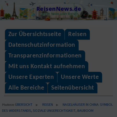
Skip
ReisenNews.de
to
Täglich News über Reisen
content
Zur Übersichtsseite
Reisen
Datenschutzinformation
Transparenzinformationen
Mit uns Kontakt aufnehmen
Unsere Experten
Unsere Werte
Alle Bereiche
Seitenübersicht
ÜBERSICHT
REISEN
NAGELHÄUSER IN CHINA: SYMBOL
▶
▶
Pfadleiste
DES WIDERSTANDS, SOZIALE UNGERECHTIGKEIT, BAUBOOM