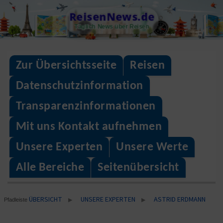
Skip
ReisenNews.de
to
Täglich News über Reisen
content
Zur Übersichtsseite
Reisen
Datenschutzinformation
Transparenzinformationen
Mit uns Kontakt aufnehmen
Unsere Experten
Unsere Werte
Alle Bereiche
Seitenübersicht
ÜBERSICHT
UNSERE EXPERTEN
ASTRID ERDMANN
▶
▶
Pfadleiste