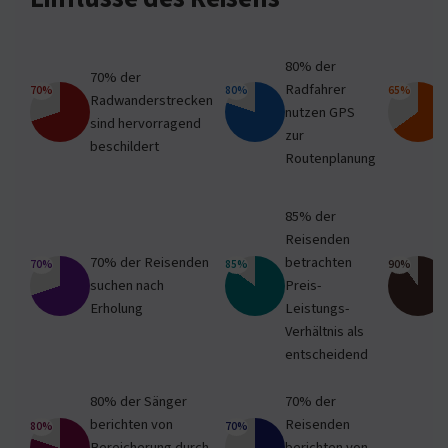
80% der
70% der
Radfahrer
70%
80%
65%
Radwanderstrecken
nutzen GPS
sind hervorragend
zur
beschildert
Routenplanung
85% der
Reisenden
70% der Reisenden
betrachten
70%
85%
90%
suchen nach
Preis-
Erholung
Leistungs-
Verhältnis als
entscheidend
80% der Sänger
70% der
berichten von
Reisenden
80%
70%
Bereicherung durch
berichten von