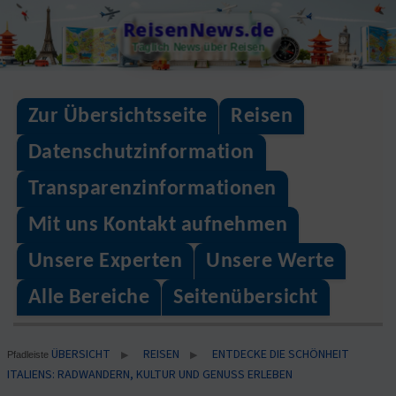
Skip
ReisenNews.de
to
Täglich News über Reisen
content
Zur Übersichtsseite
Reisen
Datenschutzinformation
Transparenzinformationen
Mit uns Kontakt aufnehmen
Unsere Experten
Unsere Werte
Alle Bereiche
Seitenübersicht
ÜBERSICHT
REISEN
ENTDECKE DIE SCHÖNHEIT
▶
▶
Pfadleiste
ITALIENS: RADWANDERN, KULTUR UND GENUSS ERLEBEN